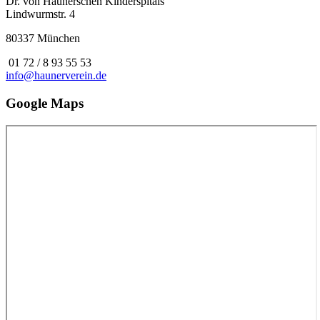
Dr. von Haunerschen Kinderspitals
Lindwurmstr. 4
80337 München
01 72 / 8 93 55 53
info@haunerverein.de
Google Maps