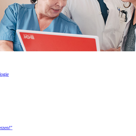
logie
erzen!"