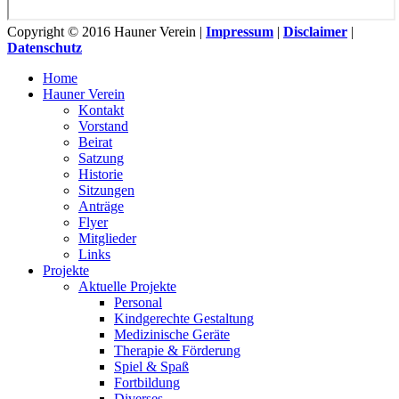
Copyright © 2016 Hauner Verein |
Impressum
|
Disclaimer
|
Datenschutz
Home
Hauner Verein
Kontakt
Vorstand
Beirat
Satzung
Historie
Sitzungen
Anträge
Flyer
Mitglieder
Links
Projekte
Aktuelle Projekte
Personal
Kindgerechte Gestaltung
Medizinische Geräte
Therapie & Förderung
Spiel & Spaß
Fortbildung
Diverses